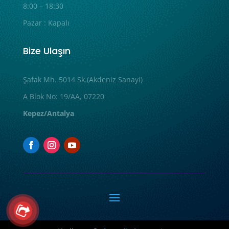
8:00 – 18:30
Pazar : Kapalı
Bize Ulaşın
Şafak Mh. 5014 Sk.(Akdeniz Sanayi)
A Blok No: 19/AA, 07220
Kepez/Antalya