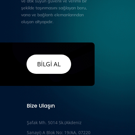
ve atık suyun güvenli ve verimli bir
şekilde taşınmasını sağlayan boru,
vana ve bağlantı elemanlarından
oluşan altyapıdır.
BİLGİ AL
Bize Ulaşın
Şafak Mh. 5014 Sk.(Akdeniz
Sanayi) A Blok No: 19/AA, 07220