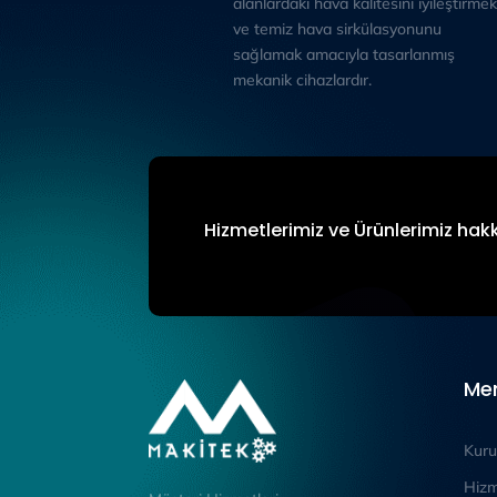
alanlardaki hava kalitesini iyileştirmek
ve temiz hava sirkülasyonunu
sağlamak amacıyla tasarlanmış
mekanik cihazlardır.
Hizmetlerimiz ve Ürünlerimiz hakk
Me
Kuru
Hizm