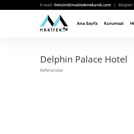
E-mail:
iletisim@makitekmekanik.com
| Müşteri 
Ana Sayfa
Kurumsal
H
Delphin Palace Hotel
Referanslar