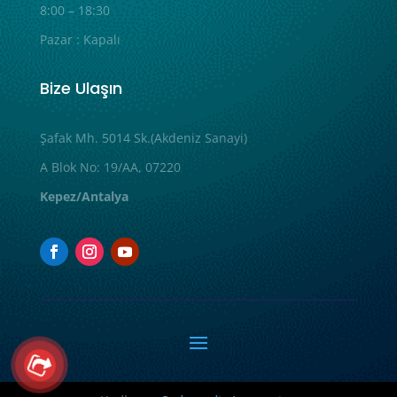
8:00 – 18:30
Pazar : Kapalı
Bize Ulaşın
Şafak Mh. 5014 Sk.(Akdeniz Sanayi)
A Blok No: 19/AA, 07220
Kepez/Antalya