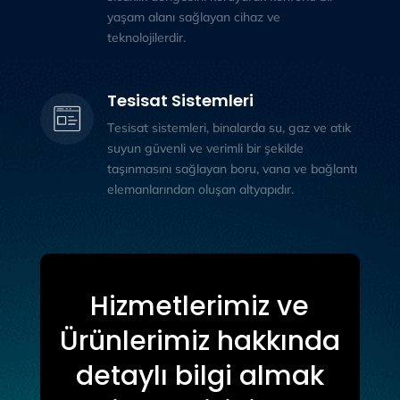
yaşam alanı sağlayan cihaz ve
teknolojilerdir.
Tesisat Sistemleri
Tesisat sistemleri, binalarda su, gaz ve atık
suyun güvenli ve verimli bir şekilde
taşınmasını sağlayan boru, vana ve bağlantı
elemanlarından oluşan altyapıdır.
Hizmetlerimiz ve
Ürünlerimiz hakkında
detaylı bilgi almak