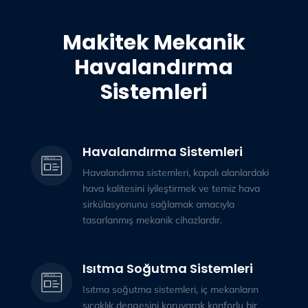
Makitek Mekanik
Havalandırma
Sistemleri
Havalandırma Sistemleri
Havalandırma sistemleri, kapalı alanlardaki
hava kalitesini iyileştirmek ve temiz hava
sirkülasyonunu sağlamak amacıyla
tasarlanmış mekanik cihazlardır.
Isıtma Soğutma Sistemleri
Isıtma soğutma sistemleri, iç mekanların
sıcaklık dengesini koruyarak konforlu bir