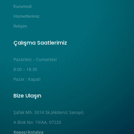
Kurumsal
Hizmetlerimiz
İletişim
Çalışma Saatlerimiz
Pazartesi – Cumartesi
8:00 – 18:30
Pazar : Kapalı
Bize Ulaşın
Şafak Mh. 5014 Sk.(Akdeniz Sanayi)
A Blok No: 19/AA, 07220
Kepez/Antalya