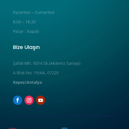
Pazartesi – Cumartesi
8:00 – 18:30
Pazar : Kapalı
Bize Ulaşın
Şafak Mh. 5014 Sk.(Akdeniz Sanayi)
A Blok No: 19/AA, 07220
Kepez/Antalya