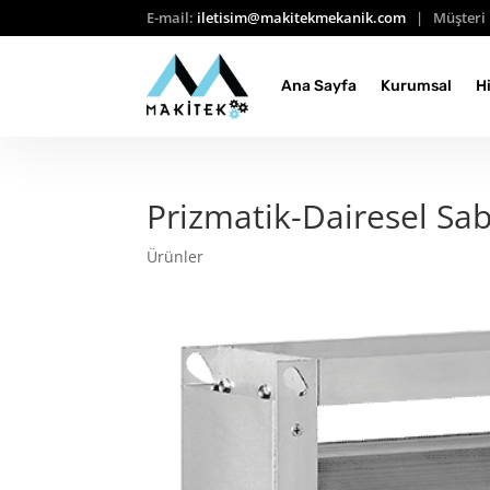
E-mail:
iletisim@makitekmekanik.com
| Müşteri 
Ana Sayfa
Kurumsal
H
Prizmatik-Dairesel Sab
Ürünler