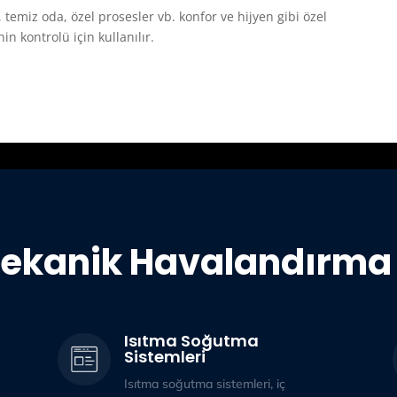
 temiz oda, özel prosesler vb. konfor ve hijyen gibi özel
n kontrolü için kullanılır.
ekanik Havalandırma 
Isıtma Soğutma
Sistemleri
Isıtma soğutma sistemleri, iç