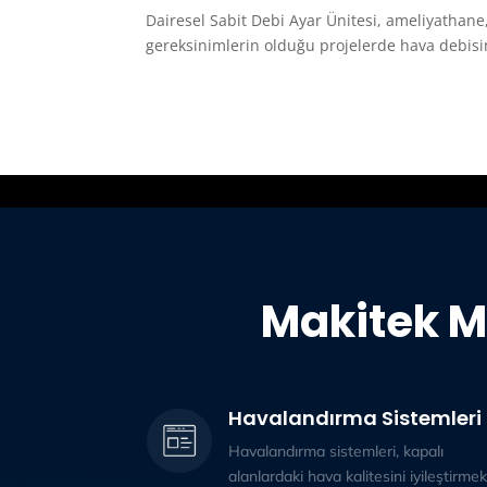
Dairesel Sabit Debi Ayar Ünitesi, ameliyathane,
gereksinimlerin olduğu projelerde hava debisini
Makitek M
Havalandırma Sistemleri
Havalandırma sistemleri, kapalı
alanlardaki hava kalitesini iyileştirmek