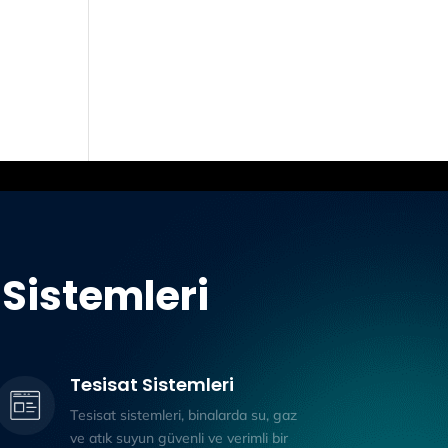
Sistemleri
Tesisat Sistemleri
Tesisat sistemleri, binalarda su, gaz
ve atık suyun güvenli ve verimli bir