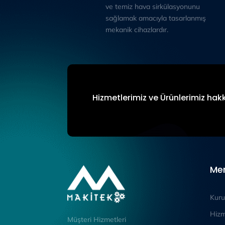
ve temiz hava sirkülasyonunu
sağlamak amacıyla tasarlanmış
mekanik cihazlardır.
Hizmetlerimiz ve Ürünlerimiz hakk
Me
Kuru
Hizm
Müşteri Hizmetleri