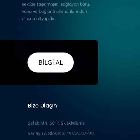
şekilde taşınmasını sağlayan boru,
vana ve bağlantı elemanlarından
oluşan altyapıdır.
BİLGİ AL
Bize Ulaşın
Şafak Mh. 5014 Sk.(Akdeniz
Sanayi) A Blok No: 19/AA, 07220