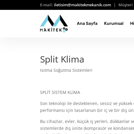
E-mail:
iletisim@makitekmekanik.com
| Müşteri 
Ana Sayfa
Kurumsal
H
Split Klima
Isıtma Soğutma Sistemleri
SPLİT SİSTEM KLİMA
Son teknoloji ile desteklenen, sessiz ve yükse
performansı için tasarlanan bir iç ve bir dış ü
Bu cihazlar, evler, küçük iş yerleri, dükkanlar 
sistemlerde dış ünite (komprasör ve kondanser ü