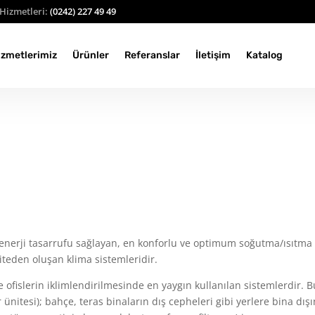
Hizmetleri:
(0242) 227 49 49
izmetlerimiz
Ürünler
Referanslar
İletişim
Katalog
k enerji tasarrufu sağlayan, en konforlu ve optimum soğutma/ısıtma
niteden oluşan klima sistemleridir.
ve ofislerin iklimlendirilmesinde en yaygın kullanılan sistemlerdir. B
nitesi); bahçe, teras binaların dış cepheleri gibi yerlere bina dış