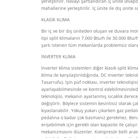
yerleştirilir. Havayı şartlandıran iç ünite (evap
mahallerine yerleştirilir. İç ünite ile dış ünite 
KLASİK KLİMA
Bir iç ve bir dış üniteden oluşan ve duvara mo
tipi split klimaların 7.000 Btu/h ile 30.000 Btu
şartı istenen tüm mekanlarda problemsiz olarak
İNVERTER KLİMA
İnverter klima sistemleri diğer klasik split klim
klima ile karşılaştırıldığında, DC Inverter tekno
Tasarrufu). İşin püf noktası, inverter teknoloji
ayarlayabilmesinde ve kontrol edebilmesinded
teknolojisi, mekanın ayarlanmış sıcaklık derec
değiştirir. Böylece sistemin kesintisiz olarak ç
kıyaslanabilir. Yokuş yukarı çıkarken gaz peda
pedalına o kadar çok basmanız gerekmez. Benzer
erişebilmek için gerekli olan kapasite ile çalışı
mekanizmasını düzenler. Kompresör belli aralıkl