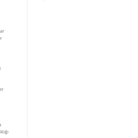
var
or
k
er
a
klığı