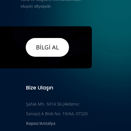
oluşan altyapıdır.
BİLGİ AL
Bize Ulaşın
Şafak Mh. 5014 Sk.(Akdeniz
Sanayi) A Blok No: 19/AA, 07220
Kepez/Antalya