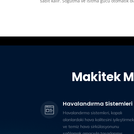
sabit kalır. Soğutma ve ısıtma gücü otomatik ol
Makitek M
Havalandırma Sistemleri
Havalandırma sistemleri, kapalı
alanlardaki hava kalitesini iyileştirmek
ve temiz hava sirkülasyonunu
sağlamak amacıyla tasarlanmış