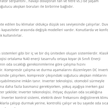
oratör serpantini , havayı dolaştıran fan ve filtre vs.) ise yaşam
soğutucu akışkan boruları ile birbirine bağlıdır.
nte edilen bu klimalar oldukça düşük ses seviyesinde çalışırlar. Du
/h kapasiteler arasında değişik modelleri vardır. Konutlarda ve konf
 kullanılırlar.
a sistemleri gibi bir iç ve bir dış üniteden oluşan sistemlerdir. Klasi
lojisi ortalama %40 enerji tasarrufu ortaya koyar (A Sınıfı Enerji
sinin oda sıcaklığı gereksinimlerine göre çalışma hızını
ir. Kompresör çalışma ve durma aşamalarını düzenleyen DC Invert
esinde çalışırken, kompresör çıkışındaki soğutucu akışkan miktarını
alışabilmesine imkân tanır. Inverter teknolojisi, otomobil sürmeyle
lına daha fazla basmanız gerekiyorken, yokuş aşağıya inerken gaz
 şekilde; Inverter tekonolojisi, ihtiyaç duyulan oda sıcaklığına
r. İnverter kontrol sistemi, elektrik devir frekansını değiştirerek klim
arla çalışıp durmak yerine, kontrollü çalışır ve bu sayede oda sıca