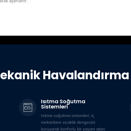
arak ayarlanır.
ekanik Havalandırma 
Isıtma Soğutma
Sistemleri
Isıtma soğutma sistemleri, iç
mekanların sıcaklık dengesini
koruyarak konforlu bir yaşam alanı