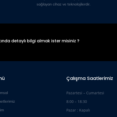
sağlayan cihaz ve teknolojilerdir.
ında detaylı bilgi almak ister misiniz ?
nü
Çalışma Saatlerimiz
msal
Pazartesi – Cumartesi
etlerimiz
8:00 – 18:30
şim
Pazar : Kapalı