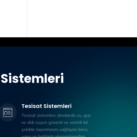
Sistemleri
Tesisat Sistemleri
Tesisat sistemleri, binalarda su, gaz
ve atık suyun güvenli ve verimli bir
şekilde taşınmasını sağlayan boru,
vana ve bağlantı elemanlarından