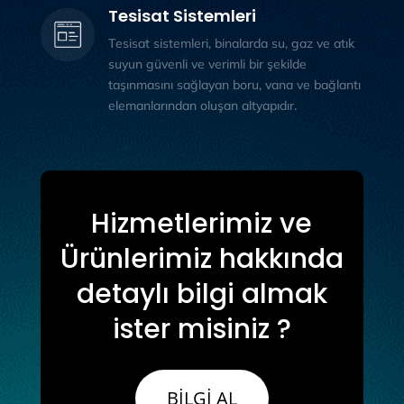
Tesisat Sistemleri
Tesisat sistemleri, binalarda su, gaz ve atık
suyun güvenli ve verimli bir şekilde
taşınmasını sağlayan boru, vana ve bağlantı
elemanlarından oluşan altyapıdır.
Hizmetlerimiz ve
Ürünlerimiz hakkında
detaylı bilgi almak
ister misiniz ?
BİLGİ AL