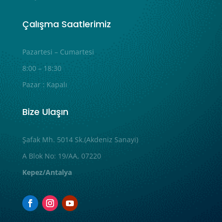
Çalışma Saatlerimiz
Pazartesi – Cumartesi
8:00 – 18:30
Pazar : Kapalı
Bize Ulaşın
Şafak Mh. 5014 Sk.(Akdeniz Sanayi)
A Blok No: 19/AA, 07220
Kepez/Antalya