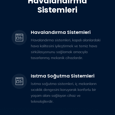
Havalandırma
Sistemleri
Havalandırma Sistemleri
Havalandırma sistemleri, kapalı alanlardaki
hava kalitesini iyileştirmek ve temiz hava
sirkülasyonunu sağlamak amacıyla
tasarlanmış mekanik cihazlardır.
Isıtma Soğutma Sistemleri
Isıtma soğutma sistemleri, iç mekanların
sıcaklık dengesini koruyarak konforlu bir
yaşam alanı sağlayan cihaz ve
teknolojilerdir.