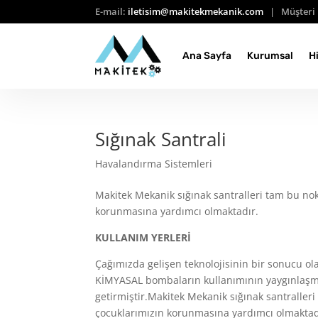
E-mail:
iletisim@makitekmekanik.com
| Müşteri 
Ana Sayfa
Kurumsal
H
Sığınak Santrali
Havalandırma Sistemleri
Makitek Mekanik sığınak santralleri tam bu no
korunmasına yardımcı olmaktadır.
KULLANIM YERLERİ
Çağımızda gelişen teknolojisinin bir sonucu o
KİMYASAL bombaların kullanımının yaygınlaşm
getirmiştir.Makitek Mekanik sığınak santraller
çocuklarımızın korunmasına yardımcı olmaktadır