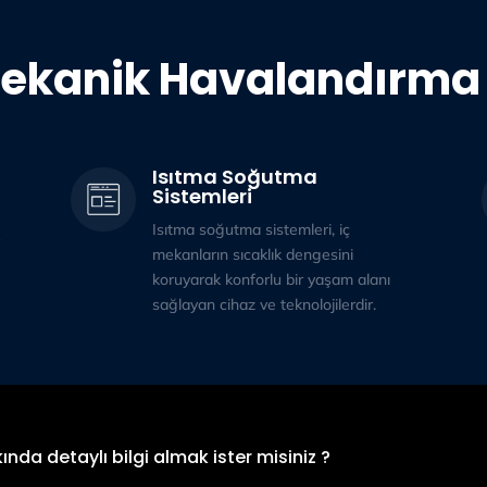
ekanik Havalandırma 
Isıtma Soğutma
Sistemleri
Isıtma soğutma sistemleri, iç
mekanların sıcaklık dengesini
koruyarak konforlu bir yaşam alanı
sağlayan cihaz ve teknolojilerdir.
ında detaylı bilgi almak ister misiniz ?