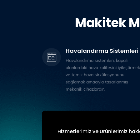
Makitek M
Havalandırma Sistemleri
Havalandırma sistemleri, kapalı
alanlardaki hava kalitesini iyileştirmek
ve temiz hava sirkülasyonunu
sağlamak amacıyla tasarlanmış
mekanik cihazlardır.
Hizmetlerimiz ve Ürünlerimiz hakk