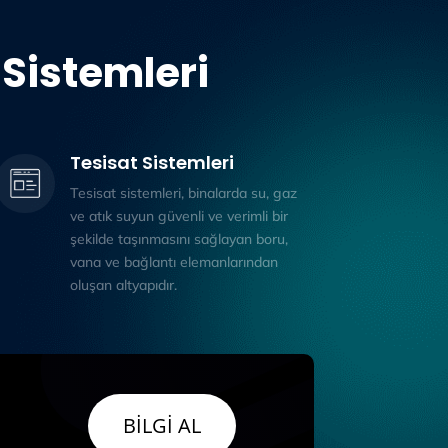
Sistemleri
Tesisat Sistemleri
Tesisat sistemleri, binalarda su, gaz
ve atık suyun güvenli ve verimli bir
şekilde taşınmasını sağlayan boru,
vana ve bağlantı elemanlarından
oluşan altyapıdır.
BİLGİ AL