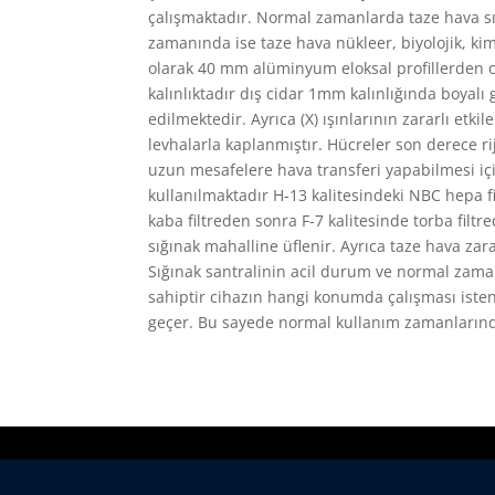
çalışmaktadır. Normal zamanlarda taze hava sığ
zamanında ise taze hava nükleer, biyolojik, ki
olarak 40 mm alüminyum eloksal profillerden ol
kalınlıktadır dış cidar 1mm kalınlığında boyalı 
edilmektedir. Ayrıca (X) ışınlarının zararlı et
levhalarla kaplanmıştır. Hücreler son derece rij
uzun mesafelere hava transferi yapabilmesi içi
kullanılmaktadır H-13 kalitesindeki NBC hepa f
kaba filtreden sonra F-7 kalitesinde torba filtr
sığınak mahalline üflenir. Ayrıca taze hava zara
Sığınak santralinin acil durum ve normal zama
sahiptir cihazın hangi konumda çalışması isten
geçer. Bu sayede normal kullanım zamanlarında