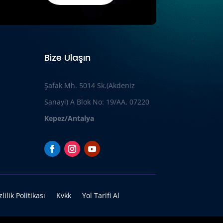
Bize Ulaşın
Şafak Mh. 5014 Sk.(Akdeniz
Sanayi) A Blok No: 19/AA, 07220
Kepez/Antalya
zlilik Politikası
Kvkk
Yol Tarifi Al