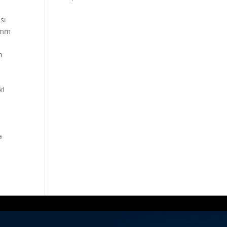
sı
0 mm
n
ki
a