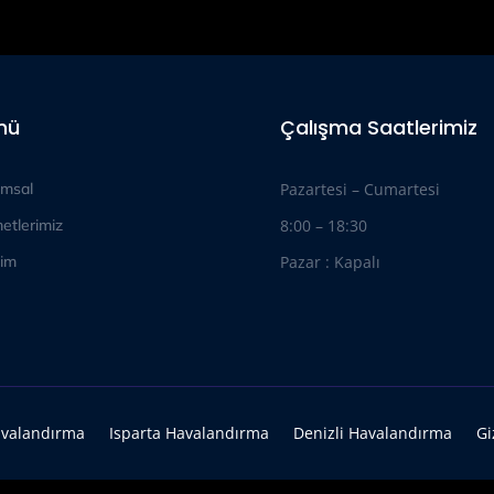
nü
Çalışma Saatlerimiz
msal
Pazartesi – Cumartesi
etlerimiz
8:00 – 18:30
şim
Pazar : Kapalı
valandırma
Isparta Havalandırma
Denizli Havalandırma
Gi