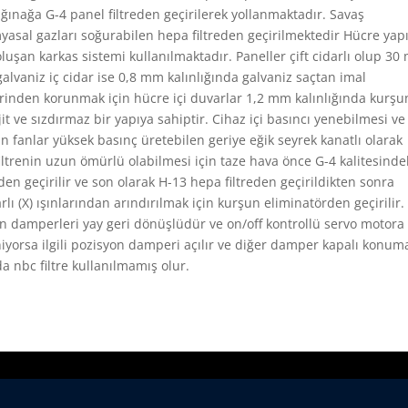
ınağa G-4 panel filtreden geçirilerek yollanmaktadır. Savaş
myasal gazları soğurabilen hepa filtreden geçirilmektedir Hücre yapı
uşan karkas sistemi kullanılmaktadır. Paneller çift cidarlı olup 3
galvaniz iç cidar ise 0,8 mm kalınlığında galvaniz saçtan imal
kilerinden korunmak için hücre içi duvarlar 1,2 mm kalınlığında kurşu
it ve sızdırmaz bir yapıya sahiptir. Cihaz içi basıncı yenebilmesi ve
n fanlar yüksek basınç üretebilen geriye eğik seyrek kanatlı olarak
iltrenin uzun ömürlü olabilmesi için taze hava önce G-4 kalitesinde
eden geçirilir ve son olarak H-13 hepa filtreden geçirildikten sonra
rlı (X) ışınlarından arındırılmak için kurşun eliminatörden geçirilir.
n damperleri yay geri dönüşlüdür ve on/off kontrollü servo motora
iyorsa ilgili pozisyon damperi açılır ve diğer damper kapalı konum
 nbc filtre kullanılmamış olur.